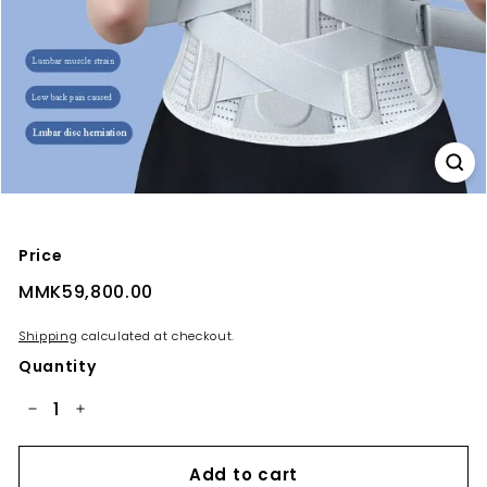
Price
Regular
MMK59,800.00
MMK59,800.00
price
Shipping
calculated at checkout.
Quantity
−
+
Add to cart