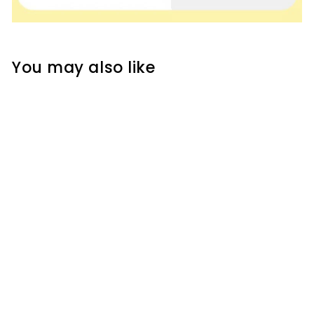
You may also like
MS06358 Lumbar
breathable belt
MMK59,800.00
M
M
K
5