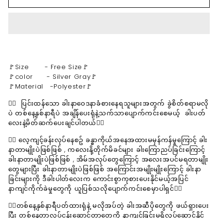
🚩Size - Free Size🚩
🚩color - Silver Gray🚩
🚩Material -Polyester🚩
💁‍♀️ ပြင်းထန်သော ခါးနာဝေဒနာခံစားနေရသူများအတွက် ခွဲစိတ်စရာမလို
ပဲ တစ်နေ့နှစ်နာရီပဲ အချိန်ပေးရုံနဲ့သက်သာပျောက်ကင်းစေမယ့် ခါးပတ်
လေးနဲ့မိတ်ဆက်ပေးချင်ပါတယ်💁‍♀️
💁‍♀️ လေ့ကျင့်ခန်းလုပ်နေစဥ် ခန္ဓာကိုယ်အနေအထားမမှန်ကန်မှုကြောင့် ခါး
နာတာမျိုးပဲဖြစ်ဖြစ် , ကလေးနို့တိုက်မိခင်များ ခါးကြောညပ်ခြင်းကြောင့်
ခါးနာတာမျိုးပဲဖြစ်ဖြစ် , အိမ်အလုပ်တွေကြောင့် အလေးအပင်မရတာမျိုး
တွေများပြီး ခါးနာတာမျိုးပဲဖြစ်ဖြစ် အကြောင်းအမျိုးမျိုးကြောင့် ခါးနာ
ခြင်းများကို ဒီခါးပါတ်လေးက ကောင်းစွာကုစားပေးနိုင်မယ့်အပြင်
နာကျင်ကိုက်ခဲမှုတွေကို ယူပြစ်သလိုပျောက်ကင်းစေမှာပါရှင်💁‍♀️
💁‍♀️တစ်နေ့နှစ်နာရီပတ်ထားရုံနဲ့ မလိုအပ်တဲ့ ခါးအဆီပိုတွေကို ဖယ်ရှားပေး
ပြီး တစ်နေ့တာလုပ်ငန်းဆောင်တာတွေကို နာကျင်ခြင်းမရှိလုပ်ဆောင်နိုင်