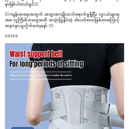
မှာဖြစ်ပါတယ်ရှင်💁‍♀️
💁‍♀️ကျန်းမာရေးအတွက် အထူးအကျိုးသက်ရောက်မှုရှိပြီး လူငယ်များမှ
အစ လူကြီးမိဘတွေအထိ အသုံးပြုနိုင်တဲ့ ခါးပတ်လေးဖြစ်တာကြောင့်
အခုပဲမှာယူလိုက်တော့နော် 💁‍♀️
06358