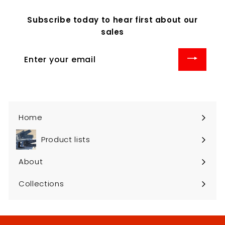
r
0
0
i
Subscribe today to hear first about our
.
.
c
sales
e
0
0
0
0
Enter
your
email
Home
Product lists
About
Collections