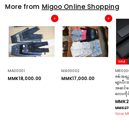
9
More from
Migoo Online Shopping
,
8
Add to cart
Add to cart
0
0
.
0
0
SALE
MA00001
MA00002
MB0000
ဇစ်အရည
MMK18,000.00
M
MMK17,000.00
M
များပီး
M
M
အဆင်ပြ
K
K
လေးကိုင
1
1
S
MMK2
8
7
a
MMK27
l
,
,
Save M
e
0
0
p
0
0