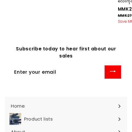
လေးကိုင
1
1
S
MMK2
8
7
a
MMK27
l
,
,
Save M
e
0
0
p
0
0
r
0
0
i
Subscribe today to hear first about our
.
.
c
sales
e
0
0
0
0
Enter
your
email
Home
Product lists
About