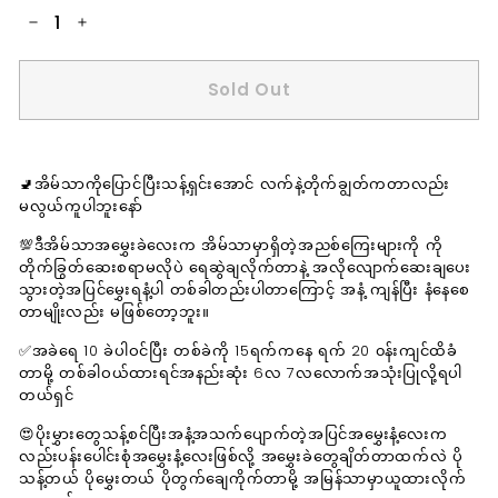
−
+
Sold Out
🚽အိမ်သာကိုပြောင်ပြီးသန့်ရှင်းအောင် လက်နဲ့တိုက်ချွတ်ကတာလည်း
မလွယ်ကူပါဘူးနော်
💯ဒီအိမ်သာအမွှေးခဲလေးက အိမ်သာမှာရှိတဲ့အညစ်ကြေးများကို ကို
တိုက်ခြွတ်ဆေးစရာမလိုပဲ ရေဆွဲချလိုက်တာနဲ့ အလိုလျောက်ဆေးချပေး
သွားတဲ့အပြင်မွှေးရနံ့ပါ တစ်ခါတည်းပါတာကြောင့် အနံ့ ကျန်ပြီး နံနေစေ
တာမျိုးလည်း မဖြစ်တော့ဘူး။
✅အခဲရေ 10 ခဲပါဝင်ပြီး တစ်ခဲကို 15ရက်ကနေ ရက် 20 ၀န်းကျင်ထိခံ
တာမို့ တစ်ခါဝယ်ထားရင်အနည်းဆုံး 6လ 7လလောက်အသုံးပြုလို့ရပါ
တယ်ရှင်
😍ပိုးမွှားတွေသန့်စင်ပြီးအနံ့အသက်ပျောက်တဲ့အပြင်အမွှေးနံ့လေးက
လည်းပန်းပေါင်းစုံအမွှေးနံ့လေးဖြစ်လို့ အမွှေးခဲတွေချိတ်တာထက်လဲ ပို
သန့်တယ် ပိုမွှေးတယ် ပိုတွက်ချေကိုက်တာမို့ အမြန်သာမှာယူထားလိုက်