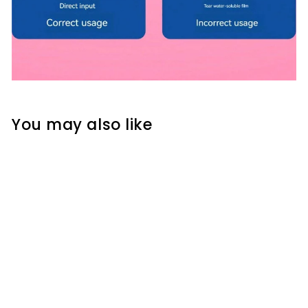
You may also like
SOLD OUT
MH05570 အိမ်သာအမွှေး
ဆပ်ပြာခဲ toilet soap