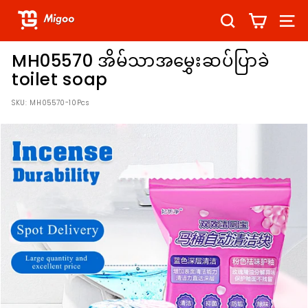
Skip
A
to
SEARCH
SITE
B
content
C.
MH05570 အိမ်သာအမွှေးဆပ်ပြာခဲ
O
toilet soap
S
SKU:
MH05570-10Pcs