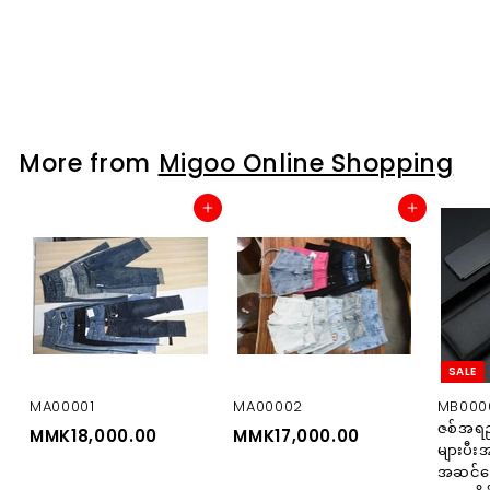
S
R
MMK20,500.00
M
a
e
M
MMK30,900.00
M
l
g
M
Save MMK10,400
K
e
u
K
2
p
3
l
0
0
r
a
,
i
r
,
9
c
p
More from
Migoo Online Shopping
5
0
e
r
0
0
i
.
0
Add to cart
Add to cart
c
0
.
e
0
0
0
SALE
MA00001
MA00002
MB0000
ဇစ်အရည
MMK18,000.00
M
MMK17,000.00
M
များပီး
M
M
အဆင်ပြ
K
K