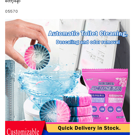
တော့နော်
05570