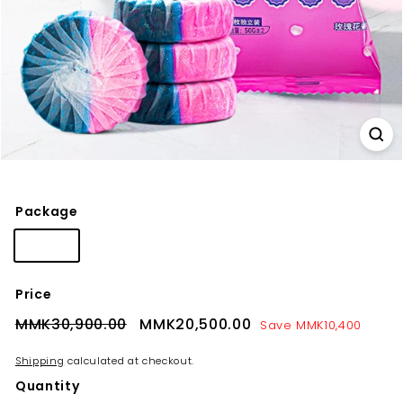
Package
10Pcs
Price
Regular
Sale
MMK30,900.00
MMK30,900.00
MMK20,500.00
MMK20,500.00
Save MMK10,400
price
price
Shipping
calculated at checkout.
Quantity